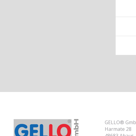
GELLO® GmbH
Harmate 28
48683 Ahaus