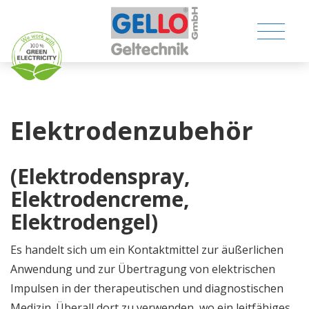
Elektrodenzubehör
MEDICAL PRODUCTS
(Elektrodenspray,
Elektrodencreme,
CONSUMER PRODUCTS
Elektrodengel)
TECHNICAL PRODUCTS
Es handelt sich um ein Kontaktmittel zur äußerlichen
COMPANY
Anwendung und zur Übertragung von elektrischen
Impulsen in der therapeutischen und diagnostischen
CONTACT
Medizin. Überall dort zu verwenden, wo ein leitfähiges,