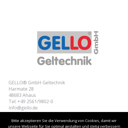
GELLO® GmbH Geltechnik
Harmate 28
48683 Ahaus
Tel: +49 2561/9802-0
info@gello.de
Home
Contact
Bitte akzeptieren Sie die Verwendung von Cookies, damit wir
Product Informations
unsere Webseite für Sie optimal gestalten und stetig verbessern