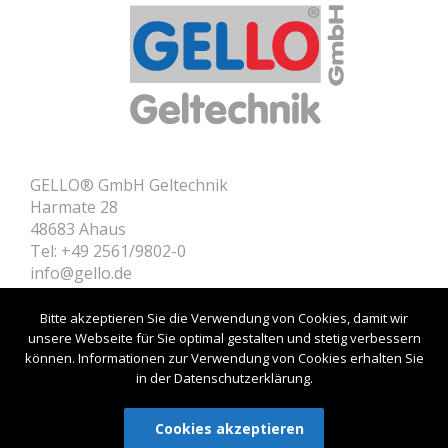
GELLO® GmbH Geltechnik
Harmate 28
48683 Ahaus
Tel: +49 2561/9802-0
info@gello.de
Home
Contact
Bitte akzeptieren Sie die Verwendung von Cookies, damit wir
Product Informations
unsere Webseite für Sie optimal gestalten und stetig verbessern
können. Informationen zur Verwendung von Cookies erhalten Sie
Customer Login
in der Datenschutzerklärung.
Imprint
Privacy policy
Cookie-Preferences
Cookies akzeptieren