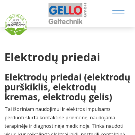
Elektrodų priedai
MEDICAL PRODUCTS
Elektrodų priedai (elektrodų
purškiklis, elektrodų
CONSUMER PRODUCTS
kremas, elektrodų gelis)
TECHNICAL PRODUCTS
Tai išoriniam naudojimui ir elektros impulsams
COMPANY
perduoti skirta kontaktinė priemonė, naudojama
terapinėje ir diagnostinėje medicinoje. Tinka naudoti
CONTACT
visur, kur reikalinga elektrai laidi, nesterili kontaktinė