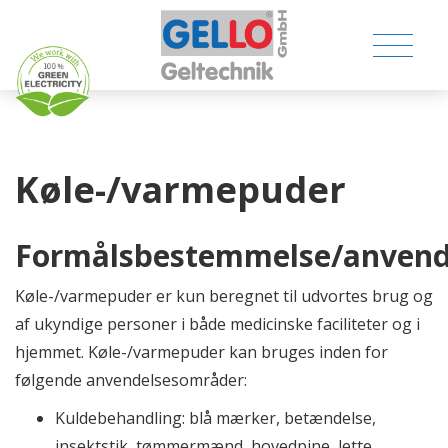
Køle-/varmepuder
MEDICAL PRODUCTS
Formålsbestemmelse/anvend
CONSUMER PRODUCTS
Køle-/varmepuder er kun beregnet til udvortes brug og
af ukyndige personer i både medicinske faciliteter og i
TECHNICAL PRODUCTS
hjemmet. Køle-/varmepuder kan bruges inden for
følgende anvendelsesområder:
COMPANY
Kuldebehandling: blå mærker, betændelse,
CONTACT
insektstik, tømmermænd, hovedpine, lette