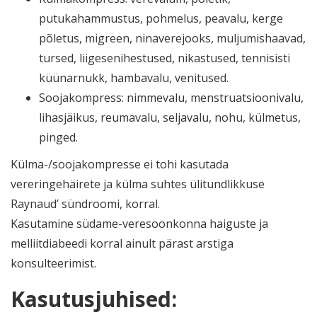
putukahammustus, pohmelus, peavalu, kerge
põletus, migreen, ninaverejooks, muljumishaavad,
tursed, liigesenihestused, nikastused, tennisisti
küünarnukk, hambavalu, venitused.
Soojakompress: nimmevalu, menstruatsioonivalu,
lihasjäikus, reumavalu, seljavalu, nohu, külmetus,
pinged.
Külma-/soojakompresse ei tohi kasutada
vereringehäirete ja külma suhtes ülitundlikkuse
Raynaud’ sündroomi, korral.
Kasutamine südame-veresoonkonna haiguste ja
melliitdiabeedi korral ainult pärast arstiga
konsulteerimist.
Kasutusjuhised: