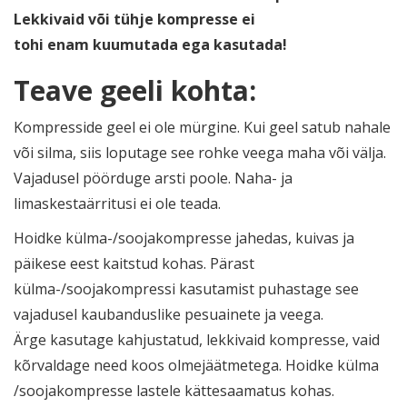
Lekkivaid või tühje kompresse ei
tohi enam kuumutada ega kasutada!
Teave geeli kohta:
Kompresside geel ei ole mürgine. Kui geel satub nahale
või silma, siis loputage see rohke veega maha või välja.
Vajadusel pöörduge arsti poole. Naha- ja
limaskestaärritusi ei ole teada.
Hoidke külma-/soojakompresse jahedas, kuivas ja
päikese eest kaitstud kohas. Pärast
külma-/soojakompressi kasutamist puhastage see
vajadusel kaubanduslike pesuainete ja veega.
Ärge kasutage kahjustatud, lekkivaid kompresse, vaid
kõrvaldage need koos olmejäätmetega. Hoidke külma
/soojakompresse lastele kättesaamatus kohas.