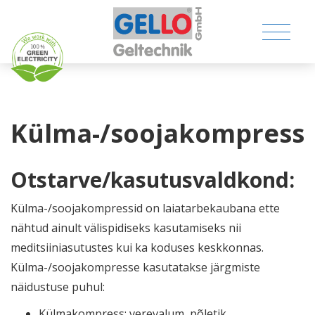
Külma-/soojakompress
MEDICAL PRODUCTS
Otstarve/kasutusvaldkond:
CONSUMER PRODUCTS
Külma-/soojakompressid on laiatarbekaubana ette
nähtud ainult välispidiseks kasutamiseks nii
TECHNICAL PRODUCTS
meditsiiniasutustes kui ka koduses keskkonnas.
Külma-/soojakompresse kasutatakse järgmiste
COMPANY
näidustuse puhul:
CONTACT
Külmakompress: verevalum, põletik,