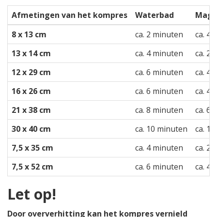
Afmetingen van het kompres
Waterbad
Magne
8 x 13 cm
ca. 2 minuten
ca. 4
13 x 14 cm
ca. 4 minuten
ca. 2
12 x 29 cm
ca. 6 minuten
ca. 4
16 x 26 cm
ca. 6 minuten
ca. 4
21 x 38 cm
ca. 8 minuten
ca. 6
30 x 40 cm
ca. 10 minuten
ca. 1
7,5 x 35 cm
ca. 4 minuten
ca. 2
7,5 x 52 cm
ca. 6 minuten
ca. 4
Let op!
Door oververhitting kan het kompres vernield