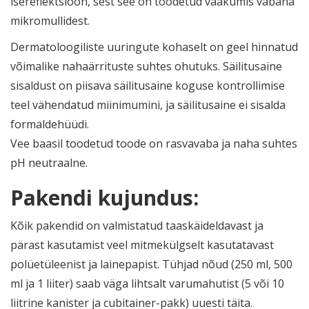
isereflektsioon, sest see on toodetud vaakumis vabana
mikromullidest.
Dermatoloogiliste uuringute kohaselt on geel hinnatud
võimalike nahaärrituste suhtes ohutuks. Säilitusaine
sisaldust on piisava säilitusaine koguse kontrollimise
teel vähendatud miinimumini, ja säilitusaine ei sisalda
formaldehüüdi.
Vee baasil toodetud toode on rasvavaba ja naha suhtes
pH neutraalne.
Pakendi kujundus:
Kõik pakendid on valmistatud taaskäideldavast ja
pärast kasutamist veel mitmekülgselt kasutatavast
polüetüleenist ja lainepapist. Tühjad nõud (250 ml, 500
ml ja 1 liiter) saab väga lihtsalt varumahutist (5 või 10
liitrine kanister ja cubitainer-pakk) uuesti täita.