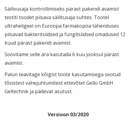
Säilivusaja kontrollimiseks pärast pakendi avamist
testiti toodet piisava säilitusaja suhtes. Tootel
ultraheligeel on Euroopa farmakopöa tähenduses
piisavad bakteritsiidsed ja fungitsiidsed omadused 12
kuud pärast pakendi avamist.
Soovitame selle ära kasutada 6 kuu jooksul pärast
avamist.
Palun teavitage kõigist toote kasutamisega seotud
tõsistest vahejuhtumitest ettevõtet Gello GmbH
Geltechnik ja pädevat asutust.
Versioon 03/2020