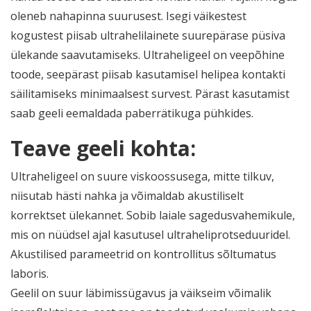
oleneb nahapinna suurusest. Isegi väikestest
kogustest piisab ultrahelilainete suurepärase püsiva
ülekande saavutamiseks. Ultraheligeel on veepõhine
toode, seepärast piisab kasutamisel helipea kontakti
säilitamiseks minimaalsest survest. Pärast kasutamist
saab geeli eemaldada paberrätikuga pühkides.
Teave geeli kohta:
Ultraheligeel on suure viskoossusega, mitte tilkuv,
niisutab hästi nahka ja võimaldab akustiliselt
korrektset ülekannet. Sobib laiale sagedusvahemikule,
mis on nüüdsel ajal kasutusel ultraheliprotseduuridel.
Akustilised parameetrid on kontrollitus sõltumatus
laboris.
Geelil on suur läbimissügavus ja väikseim võimalik