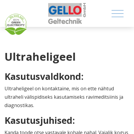
Ultraheligeel
MEDICAL PRODUCTS
Kasutusvaldkond:
CONSUMER PRODUCTS
Ultraheligeel on kontaktaine, mis on ette nähtud
ultraheli välispidiseks kasutamiseks ravimeditsiinis ja
TECHNICAL PRODUCTS
diagnostikas.
COMPANY
Kasutusjuhised:
Kanda toode otse vastavale kohale nahal. Vajalik kogus
CONTACT