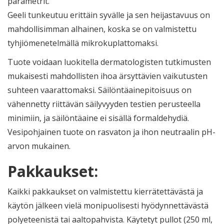
parametrit.
Geeli tunkeutuu erittäin syvälle ja sen heijastavuus on
mahdollisimman alhainen, koska se on valmistettu
tyhjiömenetelmällä mikrokuplattomaksi.
Tuote voidaan luokitella dermatologisten tutkimusten
mukaisesti mahdollisten ihoa ärsyttävien vaikutusten
suhteen vaarattomaksi. Säilöntäainepitoisuus on
vähennetty riittävän säilyvyyden testien perusteella
minimiin, ja säilöntäaine ei sisällä formaldehydiä.
Vesipohjainen tuote on rasvaton ja ihon neutraalin pH-
arvon mukainen.
Pakkaukset:
Kaikki pakkaukset on valmistettu kierrätettävästä ja
käytön jälkeen vielä monipuolisesti hyödynnettävästä
polyeteenistä tai aaltopahvista. Käytetyt pullot (250 ml,