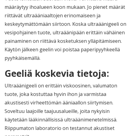
määräytyy ihoalueen koon mukaan. Jo pienet määrät
riittävät ultraääniaaltojen erinomaiseen ja
keskeytymättömään siirtoon. Koska ultraäänigeeli on
vesipohjainen tuote, ultraäänipään erittäin vähäinen
painaminen on riittävä kosketuksen ylläpitämiseen.
Käytön jälkeen geelin voi poistaa paperipyyhkeellä
pyyhkäisemällä.
Geeliä koskevia tietoja:
Ultraäänigeeli on erittäin viskoosinen, valumaton
tuote, joka kostuttaa hyvin ihon ja varmistaa
akustisesti virheettömän ääniaallon siirtymisen.
Soveltuu laajoille taajuusalueille, joita nykyisin
käytetään lääkinnällisissä ultraäänimenetelmissä.
Riippumaton laboratorio on testannut akustiset